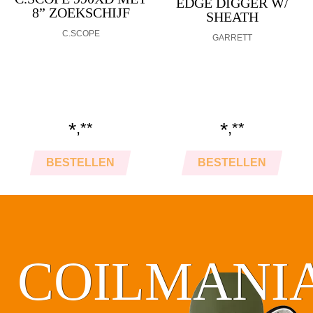
EDGE DIGGER W/
SHEATH
GARRETT
*
*
,
**
,
**
BESTELLEN
BESTELLEN
COILMANI