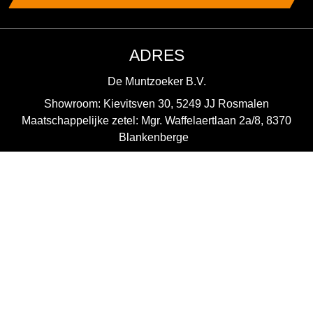
ADRES
De Muntzoeker B.V.
Showroom: Kievitsven 30, 5249 JJ Rosmalen
Maatschappelijke zetel: Mgr. Waffelaertlaan 2a/8, 8370
Blankenberge
+32 (0)475 51 64 38
info@demuntzoeker.be
ALGEMEEN
Algemene voorwaarden
Privacyverklaring
Disclaimer