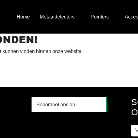
Metaaldetectors
Pointers
Acces
ONDEN!
 kunnen vinden binnen onze website.
S
O