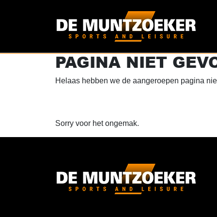
PAGINA NIET GEV
Helaas hebben we de aangeroepen pagina niet
Sorry voor het ongemak.