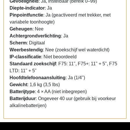
Gevoeligheid
: Ja, instelbaar (bereik 0–99)
Diepte-indicator
: Ja
Pinpointfunctie
: Ja (geactiveerd met trekker, met
variabele toonhoogte)
Geheugen
: Nee
Achtergrondverlichting
: Ja
Scherm
: Digitaal
Weerbestendig
: Nee (zoekschijf wel waterdicht)
IP-classificatie
: Niet beoordeeld
Standaard zoekschijf
: F75: 11", F75+: 11" + 5", F75
LTD: 11" + 5"
Hoofdtelefoonaansluiting
: Ja (1/4")
Gewicht
: 1,6 kg (3,5 lbs)
Batterijtype
: 4 × AA (niet inbegrepen)
Batterijduur
: Ongeveer 40 uur (gebruik bij voorkeur
alkalinebatterijen)